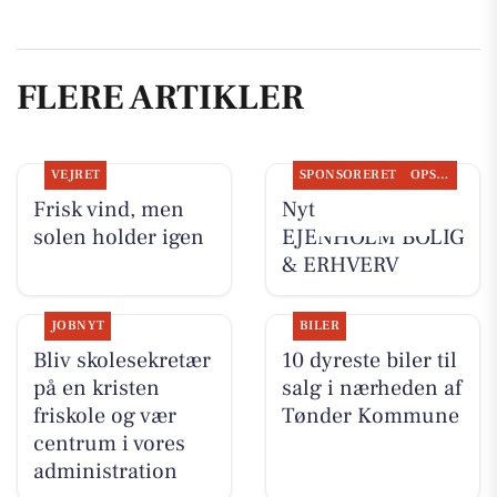
FLERE ARTIKLER
VEJRET
SPONSORERET
OPSLAGSTAVLEN
Frisk vind, men
Nyt fra
solen holder igen
EJENHOLM BOLIG
& ERHVERV
JOBNYT
BILER
Bliv skolesekretær
10 dyreste biler til
på en kristen
salg i nærheden af
friskole og vær
Tønder Kommune
centrum i vores
administration