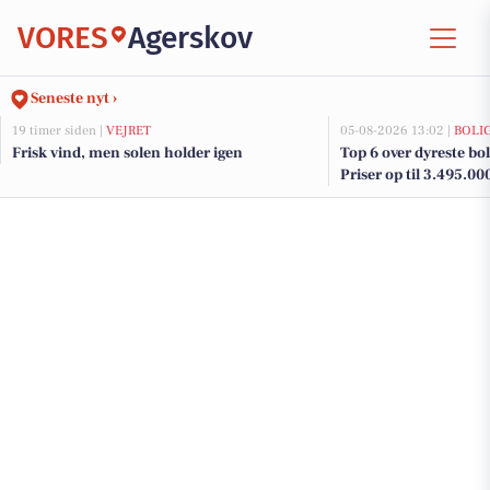
VORES
Agerskov
Seneste nyt ›
19 timer siden |
VEJRET
05-08-2026 13:02 |
BOLI
Frisk vind, men solen holder igen
Top 6 over dyreste boli
Priser op til 3.495.00