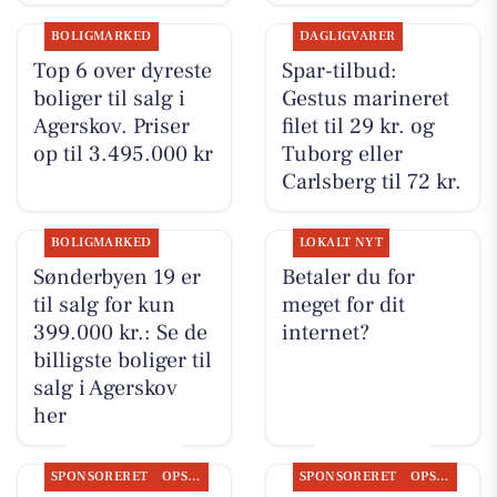
BOLIGMARKED
DAGLIGVARER
Top 6 over dyreste
Spar-tilbud:
boliger til salg i
Gestus marineret
Agerskov. Priser
filet til 29 kr. og
op til 3.495.000 kr
Tuborg eller
Carlsberg til 72 kr.
BOLIGMARKED
LOKALT NYT
Sønderbyen 19 er
Betaler du for
til salg for kun
meget for dit
399.000 kr.: Se de
internet?
billigste boliger til
salg i Agerskov
her
SPONSORERET
OPSLAGSTAVLEN
SPONSORERET
OPSLAGSTAVLEN