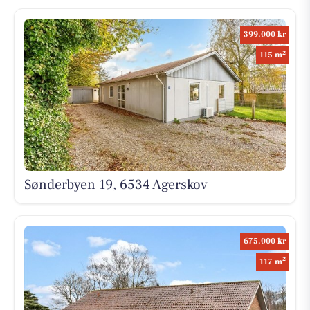
399.000 kr
2
115 m
Sønderbyen 19, 6534 Agerskov
675.000 kr
2
117 m