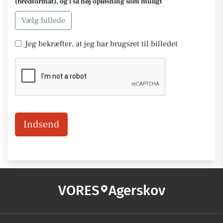
(bredformat), og i så høj opløsning som muligt
Vælg billede
Jeg bekræfter, at jeg har brugsret til billedet
Indsend
VORES
Agerskov