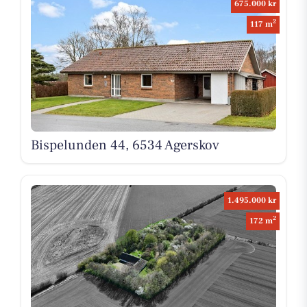
675.000 kr
2
117 m
Bispelunden 44, 6534 Agerskov
1.495.000 kr
2
172 m