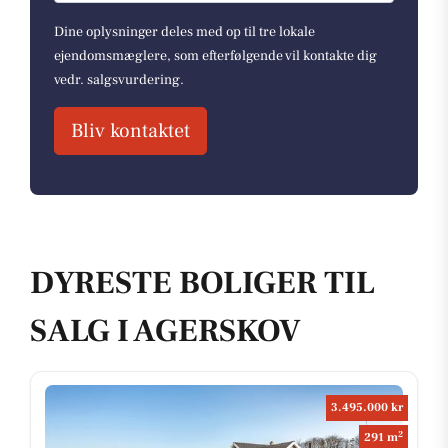
Dine oplysninger deles med op til tre lokale
ejendomsmæglere, som efterfølgende vil kontakte dig
vedr. salgsvurdering.
Bliv kontaktet
DYRESTE BOLIGER TIL
SALG I AGERSKOV
3.495.000 kr
2
291 m