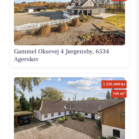
Gammel Oksevej 4 Jørgensby, 6534
Agerskov
1.595.000 kr
2
146 m