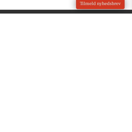
Tilmeld nyhedsbrev
VORES
Agerskov
OM VORES DIGITAL
Om os
For annoncører
Vilkår og Privatlivspolitik
Kontakt VORES Digital
Administrer samtykke