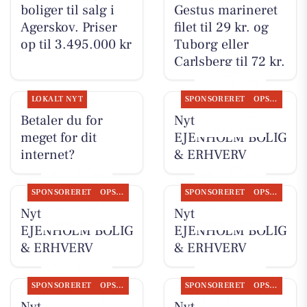
boliger til salg i
Gestus marineret
Agerskov. Priser
filet til 29 kr. og
op til 3.495.000 kr
Tuborg eller
Carlsberg til 72 kr.
LOKALT NYT
SPONSORERET
OPSLAGSTAVLEN
Betaler du for
Nyt fra
meget for dit
EJENHOLM BOLIG
internet?
& ERHVERV
SPONSORERET
OPSLAGSTAVLEN
SPONSORERET
OPSLAGSTAVLEN
Nyt fra
Nyt fra
EJENHOLM BOLIG
EJENHOLM BOLIG
& ERHVERV
& ERHVERV
SPONSORERET
OPSLAGSTAVLEN
SPONSORERET
OPSLAGSTAVLEN