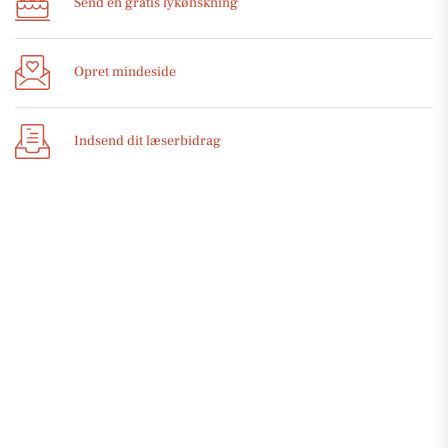
Send en gratis lykønskning
Opret mindeside
Indsend dit læserbidrag