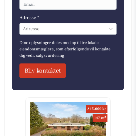
Adresse *
Adresse
Dine oplysninger deles med op til tre lokale
ejendomsmæglere, som efterfølgende vil kontakte
dig vedr. salgsvurdering.
Bliv kontaktet
845.000 kr
2
147 m