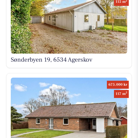
2
115 m
Sønderbyen 19, 6534 Agerskov
675.000 kr
2
117 m