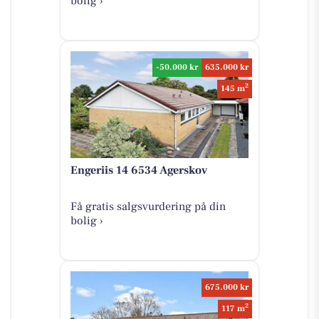
bolig ›
-50.000 kr
635.000 kr
2
145 m
Engeriis 14 6534 Agerskov
Få gratis salgsvurdering på din
bolig ›
675.000 kr
2
117 m