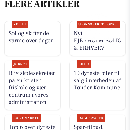
FLERE ARTIKLER
VEJRET
SPONSORERET
OPSLAGSTAVLEN
Sol og skiftende
Nyt fra
varme over dagen
EJENHOLM BOLIG
& ERHVERV
JOBNYT
BILER
Bliv skolesekretær
10 dyreste biler til
på en kristen
salg i nærheden af
friskole og vær
Tønder Kommune
centrum i vores
administration
BOLIGMARKED
DAGLIGVARER
Top 6 over dyreste
Spar-tilbud: