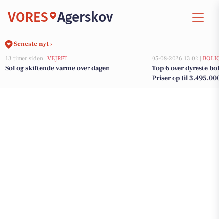
VORES
Agerskov
Seneste nyt ›
13 timer siden |
VEJRET
05-08-2026 13:02 |
BOLI
Sol og skiftende varme over dagen
Top 6 over dyreste boli
Priser op til 3.495.00