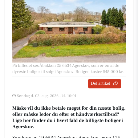
På billedet ses Åbakken 25 6534 Agerskov, som er en af de
dyreste boliger til salg i Agerskov. Boligen koster 845.000 kr.
Del artikel
Søndag d. 02. aug. 2026 - kl. 10:01
Måske vil du ikke betale meget for din næste bolig,
eller måske leder du efter et håndværkertilbud?
Lige her finder du i hvert fald de billigste boliger i
Agerskov.
Sønderbyen 19 6534 Agerskov, Agerskov, er en 115