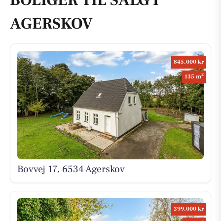
BOLIGER TIL SALG I
AGERSKOV
845.000 kr
2
135 m
Bovvej 17, 6534 Agerskov
399.000 kr