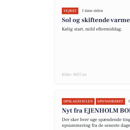
1 time siden
VEJRET
Sol og skiftende varm
Kølig start, mild eftermiddag.
Kilde: MET.no
OPSLAGSTAVLEN
SPONSORERET
Nyt fra EJENHOLM B
Der sker hver uge spændende ting 
opsummering fra de seneste dag