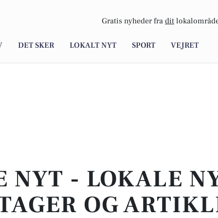
Gratis nyheder fra
dit
lokalområde
V
DET SKER
LOKALT NYT
SPORT
VEJRET
E NYT - LOKALE N
TAGER OG ARTIKL