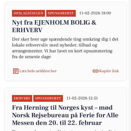
11-02-2026 18:00
OPSLAGSTAVLEN
SPONSORERET
Nyt fra EJENHOLM BOLIG &
ERHVERV
Der sker hver uge spændende ting omkring dig i det
lokale erhvervsliv med nyheder, tilbud og
arrangementer. Vi har lavet en kort opsummering
fra de seneste dage
Læs hele artiklen her
Kopiér link
11-02-2026 12:51
ERHVERV
SPONSORERET
Fra Herning til Norges kyst – mød
Norsk Rejsebureau på Ferie for Alle
Messen den 20. til 22. februar