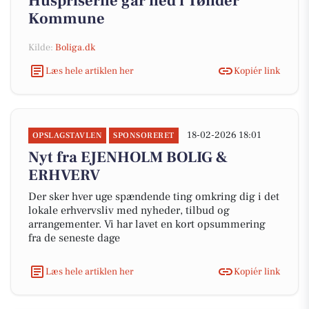
Huspriserne går ned i Tønder
Kommune
Kilde:
Boliga.dk
Læs hele artiklen her
Kopiér link
18-02-2026 18:01
OPSLAGSTAVLEN
SPONSORERET
Nyt fra EJENHOLM BOLIG &
ERHVERV
Der sker hver uge spændende ting omkring dig i det
lokale erhvervsliv med nyheder, tilbud og
arrangementer. Vi har lavet en kort opsummering
fra de seneste dage
Læs hele artiklen her
Kopiér link