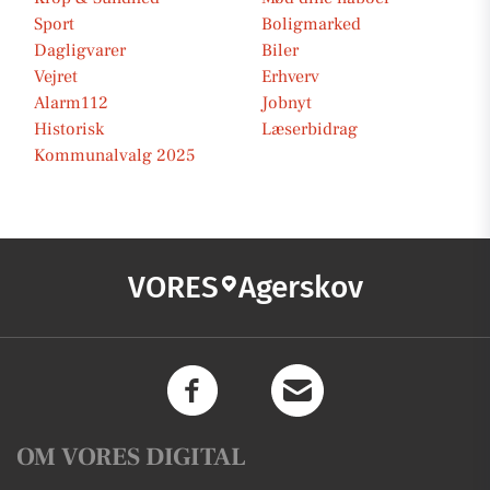
Sport
Boligmarked
Dagligvarer
Biler
Vejret
Erhverv
Alarm112
Jobnyt
Historisk
Læserbidrag
Kommunalvalg 2025
VORES
Agerskov
OM VORES DIGITAL