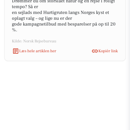
Drømmer du om storslået natur og en rejse i roligt
tempo? Så er
en sejlads med Hurtigruten langs Norges kyst et
oplagt valg – og lige nu er der
gode kampagnetilbud med besparelser på op til 20
%.
Kilde: Norsk Rejsebureau
Læs hele artiklen her
Kopiér link