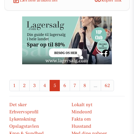
Læs hele artiklen her
Kopiér link
1
2
3
4
5
6
7
8
...
62
Det sker
Lokalt nyt
Erhvervsprofil
Mindeord
Lykønskning
Fakta om
Opslagstavlen
Husstand
Krop & Sundhed
Mød dine naboer