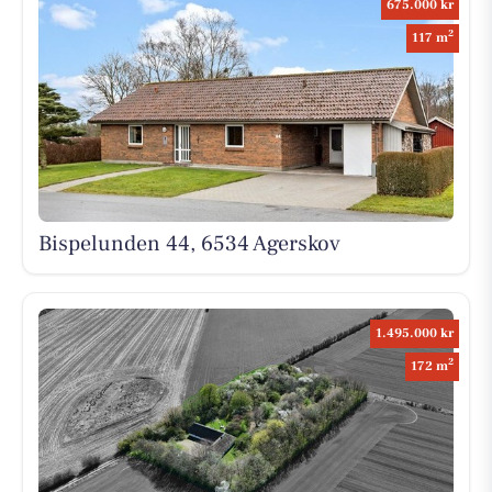
675.000 kr
2
117 m
Bispelunden 44, 6534 Agerskov
1.495.000 kr
2
172 m