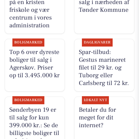
på en kristen
salg i nærheden af
friskole og vær
Tønder Kommune
centrum i vores
administration
BOLIGMARKED
DAGLIGVARER
Top 6 over dyreste
Spar-tilbud:
boliger til salg i
Gestus marineret
Agerskov. Priser
filet til 29 kr. og
op til 3.495.000 kr
Tuborg eller
Carlsberg til 72 kr.
BOLIGMARKED
LOKALT NYT
Sønderbyen 19 er
Betaler du for
til salg for kun
meget for dit
399.000 kr.: Se de
internet?
billigste boliger til