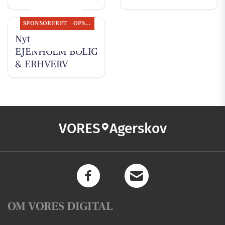
SPONSORERET
OPSLAGSTAVLEN
Nyt fra
EJENHOLM BOLIG
& ERHVERV
VORES
Agerskov
OM VORES DIGITAL