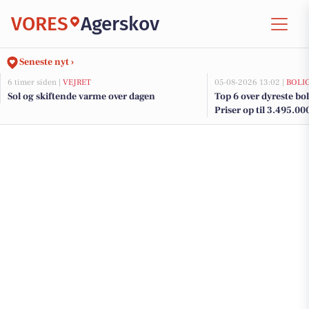
VORES
Agerskov
Seneste nyt ›
6 timer siden |
VEJRET
05-08-2026 13:02 |
BOLI
Sol og skiftende varme over dagen
Top 6 over dyreste boli
Priser op til 3.495.00