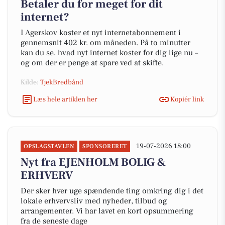
Betaler du for meget for dit
internet?
I Agerskov koster et nyt internetabonnement i
gennemsnit 402 kr. om måneden. På to minutter
kan du se, hvad nyt internet koster for dig lige nu –
og om der er penge at spare ved at skifte.
Kilde:
TjekBredbånd
Læs hele artiklen her
Kopiér link
19-07-2026 18:00
OPSLAGSTAVLEN
SPONSORERET
Nyt fra EJENHOLM BOLIG &
ERHVERV
Der sker hver uge spændende ting omkring dig i det
lokale erhvervsliv med nyheder, tilbud og
arrangementer. Vi har lavet en kort opsummering
fra de seneste dage