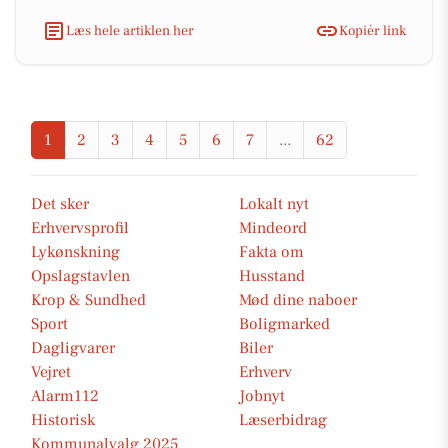
Læs hele artiklen her
Kopiér link
1
2
3
4
5
6
7
...
62
Det sker
Lokalt nyt
Erhvervsprofil
Mindeord
Lykønskning
Fakta om
Opslagstavlen
Husstand
Krop & Sundhed
Mød dine naboer
Sport
Boligmarked
Dagligvarer
Biler
Vejret
Erhverv
Alarm112
Jobnyt
Historisk
Læserbidrag
Kommunalvalg 2025