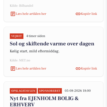
Kilde: Bilhandel
Læs hele artiklen her
Kopiér link
4 timer siden
VEJRET
Sol og skiftende varme over dagen
Kølig start, mild eftermiddag.
Kilde: MET.no
Læs hele artiklen her
Kopiér link
05-08-2026 18:00
OPSLAGSTAVLEN
SPONSORERET
Nyt fra EJENHOLM BOLIG &
ERHVERV