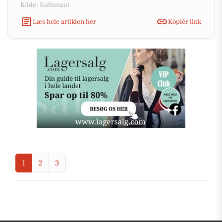
Kilde: Kultunaut
Læs hele artiklen her
Kopiér link
1
2
3