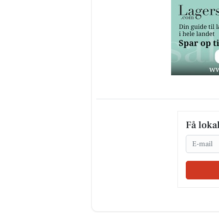
Få loka
Email