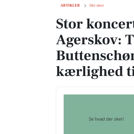
Stor koncertoplevelse i Agerskov: Tho
ARTIKLER
Det sker
Stor koncer
Agerskov: 
Buttenschø
kærlighed t