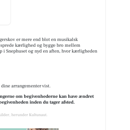
gerskov er mere end blot en musikalsk
at sprede kærlighed og bygge bro mellem
i Snephuset og nyd en aften, hvor kærligheden
å dine arrangementer vist.
sningerne om begivenhederne kan have ændret
k begivenheden inden du tager afsted.
 kilder, herunder Kultunaut.