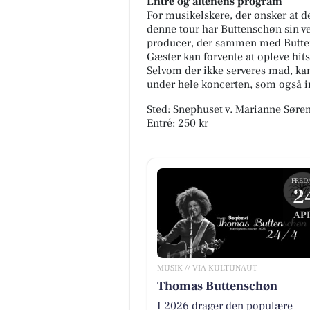
Entré og aftenens program
For musikelskere, der ønsker at de
denne tour har Buttenschøn sin v
producer, der sammen med Buttens
Gæster kan forvente at opleve hit
Selvom der ikke serveres mad, kan
under hele koncerten, som også i
Sted: Snephuset v. Marianne Søre
Entré: 250 kr
FRED
2
APR
MUSIK // VIA KULTUNAUT
Thomas Buttenschøn
I 2026 drager den populære