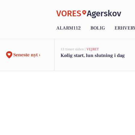
VORES
Agerskov
ALARM112
BOLIG
ERHVER
13 timer siden |
VEJRET
Seneste nyt ›
Kølig start, lun slutning i dag