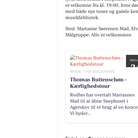
er velkomne fra kl. 19:00, hvor dø
med både nye toner og gamle ke
musikbibliotek.
Sted: Marianne Sørensen Mad, Elv
Målgruppe: Alle er velkommen
FRED
2
MUSIK // VIA KULTUNAUT
APR
Thomas Buttenschøn -
Kærlighedstour
Rodløs har overtalt Mariannes
Mad til at åbne Snephuset i
Agerskov til et brag af en konce
Vi byder...