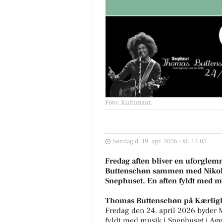
Foto: Kultunaut
.
Søndag d. 19. apr. 2026 - kl. 12:05
Fredag aften bliver en uforglem
Buttenschøn sammen med Nikolaj
Snephuset. En aften fyldt med m
Thomas Buttenschøn på Kærlig
Fredag den 24. april 2026 byder
fyldt med musik i Snephuset i Age