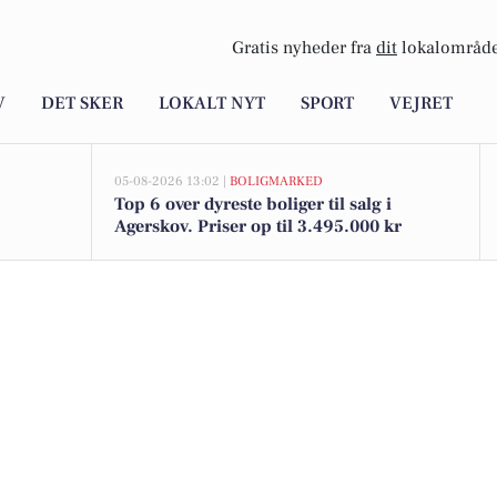
Gratis nyheder fra
dit
lokalområde
V
DET SKER
LOKALT NYT
SPORT
VEJRET
05-08-2026 13:02 |
BOLIGMARKED
Top 6 over dyreste boliger til salg i
Agerskov. Priser op til 3.495.000 kr