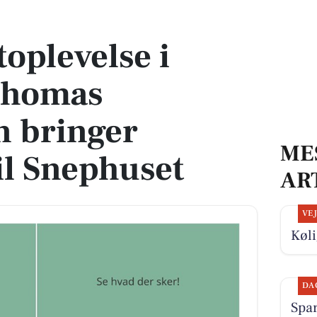
mas Buttenschøn bringer kærlighed til Snephuset
toplevelse i
Thomas
n bringer
ME
il Snephuset
AR
VE
Køli
DA
Spar