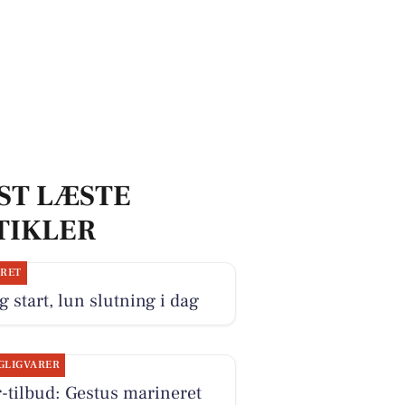
ST LÆSTE
TIKLER
JRET
g start, lun slutning i dag
GLIGVARER
-tilbud: Gestus marineret