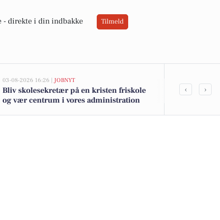
 -
direkte i din indbakke
Tilmeld
03-08-2026 16:26 |
JOBNYT
02-08-2026 16:04
‹
›
Bliv skolesekretær på en kristen friskole
Spar-tilbud: 
og vær centrum i vores administration
kr. og Tuborg