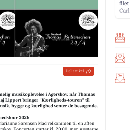
file
Carl
Del artikel
melig musikoplevelse i Agerskov, når Thomas
 Lippert bringer "Kærligheds-touren" til
usik, hygge og kærlighed venter de besøgende.
hedstour 2026
 Marianne Sørensen Mad velkommen til en aften
rskov. Koncerten starter kl. 20:00, men gæsterne