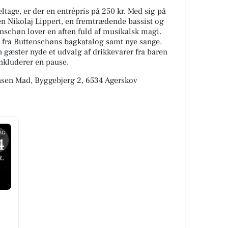
ltage, er der en entrépris på 250 kr. Med sig på
en Nikolaj Lippert, en fremtrædende bassist og
chøn lover en aften fuld af musikalsk magi.
s fra Buttenschøns bagkatalog samt nye sange.
 gæster nyde et udvalg af drikkevarer fra baren
nkluderer en pause.
nsen Mad, Byggebjerg 2, 6534 Agerskov
AG
4
.