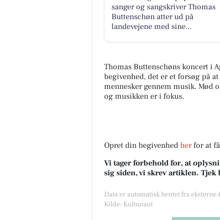
sanger og sangskriver Thomas
Buttenschøn atter ud på
landevejene med sine...
Thomas Buttenschøns koncert i A
begivenhed, det er et forsøg på 
mennesker gennem musik. Mød op 
og musikken er i fokus.
Opret din begivenhed
her
for at f
Vi tager forbehold for, at oply
sig siden, vi skrev artiklen. Tje
Data er automatisk hentet fra eksterne
Kilde: Kultunaut