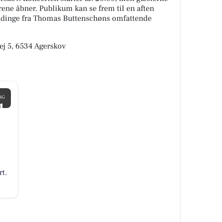
rene åbner. Publikum kan se frem til en aften
ndinge fra Thomas Buttenschøns omfattende
ej 5, 6534 Agerskov
AG
4
.
rt.