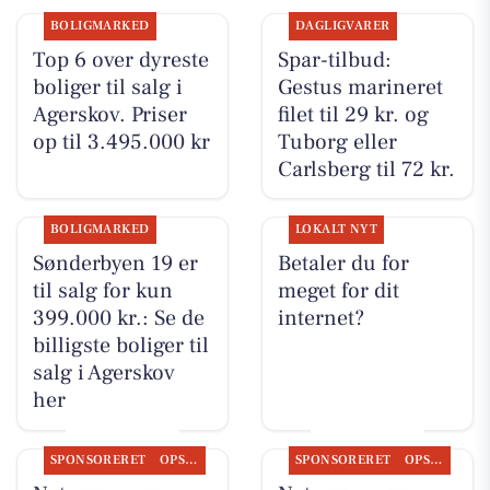
BOLIGMARKED
DAGLIGVARER
Top 6 over dyreste
Spar-tilbud:
boliger til salg i
Gestus marineret
Agerskov. Priser
filet til 29 kr. og
op til 3.495.000 kr
Tuborg eller
Carlsberg til 72 kr.
BOLIGMARKED
LOKALT NYT
Sønderbyen 19 er
Betaler du for
til salg for kun
meget for dit
399.000 kr.: Se de
internet?
billigste boliger til
salg i Agerskov
her
SPONSORERET
OPSLAGSTAVLEN
SPONSORERET
OPSLAGSTAVLEN