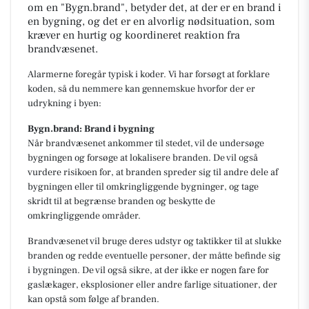
om en "Bygn.brand", betyder det, at der er en brand i
en bygning, og det er en alvorlig nødsituation, som
kræver en hurtig og koordineret reaktion fra
brandvæsenet.
Alarmerne foregår typisk i koder. Vi har forsøgt at forklare
koden, så du nemmere kan gennemskue hvorfor der er
udrykning i byen:
Bygn.brand: Brand i bygning
Når brandvæsenet ankommer til stedet, vil de undersøge
bygningen og forsøge at lokalisere branden. De vil også
vurdere risikoen for, at branden spreder sig til andre dele af
bygningen eller til omkringliggende bygninger, og tage
skridt til at begrænse branden og beskytte de
omkringliggende områder.
Brandvæsenet vil bruge deres udstyr og taktikker til at slukke
branden og redde eventuelle personer, der måtte befinde sig
i bygningen. De vil også sikre, at der ikke er nogen fare for
gaslækager, eksplosioner eller andre farlige situationer, der
kan opstå som følge af branden.