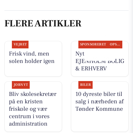
FLERE ARTIKLER
VEJRET
SPONSORERET
OPSLAGSTAVLEN
Frisk vind, men
Nyt fra
solen holder igen
EJENHOLM BOLIG
& ERHVERV
JOBNYT
BILER
Bliv skolesekretær
10 dyreste biler til
på en kristen
salg i nærheden af
friskole og vær
Tønder Kommune
centrum i vores
administration