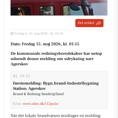
Del artikel
Fredag d. 15. maj 2026 - kl. 02:01
Dato: Fredag 15. maj 2026, kl. 01:15
De kommunale redningsberedskaber har netop
udsendt denne melding om udrykning nær
Agerskov
KL. 01:15
Førstemelding: Bygn.brand-Industribygning
Station: Agerskov
Brand & Redning Sønderjylland
Kilde:
www.odin.dk/112puls/
Når det lokale brandvæsen modtager en melding