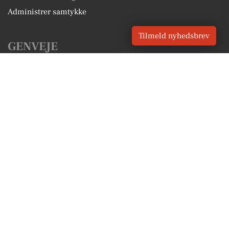
Administrer samtykke
Tilmeld nyhedsbrev
GENVEJE
Seneste nyt fra Agerskov
Vores lokale erhverv
Kalenderen for Agerskov
Fakta om Agerskov
Erhvervsartikler
Tønder Kommune
Få en gratis salgsvurdering
Sponsoreret indhold