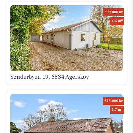
399.000 kr
2
115 m
Sønderbyen 19, 6534 Agerskov
675.000 kr
2
117 m