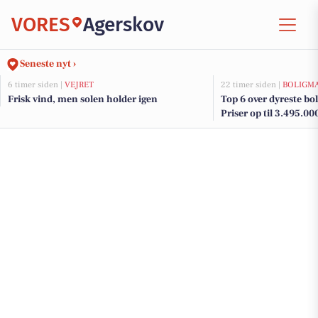
VORES
Agerskov
Seneste nyt ›
6 timer siden |
VEJRET
22 timer siden |
BOLIGM
Frisk vind, men solen holder igen
Top 6 over dyreste boli
Priser op til 3.495.00