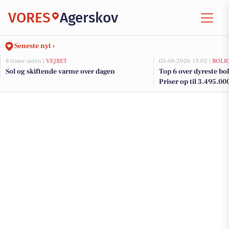
VORES
Agerskov
Seneste nyt ›
8 timer siden |
VEJRET
05-08-2026 13:02 |
BOLI
Sol og skiftende varme over dagen
Top 6 over dyreste boli
Priser op til 3.495.00