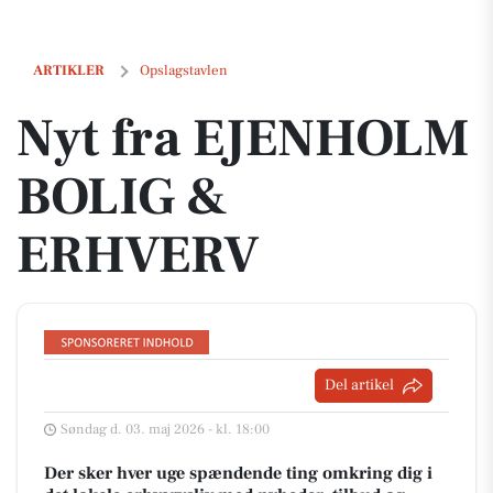
Nyt fra EJENHOLM BOLIG & ERHVERV
ARTIKLER
Opslagstavlen
Nyt fra EJENHOLM
BOLIG &
ERHVERV
Del artikel
Søndag d. 03. maj 2026 - kl. 18:00
Der sker hver uge spændende ting omkring dig i