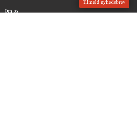
Tilmeld nyhedsbrev
Om os
For annoncører
Vilkår og Privatlivspolitik
Kontakt VORES Digital
Administrer samtykke
GENVEJE
Seneste nyt fra Agerskov
Vores lokale erhverv
Kalenderen for Agerskov
Fakta om Agerskov
Erhvervsartikler
Tønder Kommune