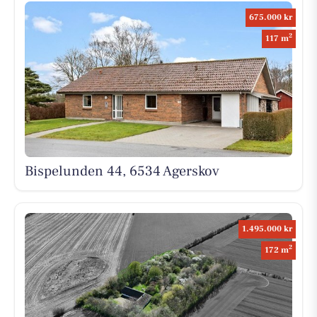
675.000 kr
2
117 m
Bispelunden 44, 6534 Agerskov
1.495.000 kr
2
172 m