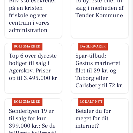
Bliv skolesekretær
10 dyreste biler til
på en kristen
salg i nærheden af
friskole og vær
Tønder Kommune
centrum i vores
administration
BOLIGMARKED
DAGLIGVARER
Top 6 over dyreste
Spar-tilbud:
boliger til salg i
Gestus marineret
Agerskov. Priser
filet til 29 kr. og
op til 3.495.000 kr
Tuborg eller
Carlsberg til 72 kr.
BOLIGMARKED
LOKALT NYT
Sønderbyen 19 er
Betaler du for
til salg for kun
meget for dit
399.000 kr.: Se de
internet?