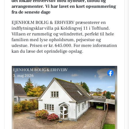
det lokale erhvervsliv med nyheder, tilbud og
arrangementer. Vi har lavet en kort opsummering
fra de seneste dage
EJENHOLM BOLIG & ERHVERV præsenterer en
indflytningsklar villa på Koldingvej 11 i Toftlund.
Villaen er rummelig og velindrettet, perfekt til hele
familien med lyse opholdsrum, pejsestue og
udestue. Prisen er kr. 645.000. For mere information
kan du læse det oprindelige opslag.
EJENHOLM BOLIG & ERHVERV
3. maj 2026