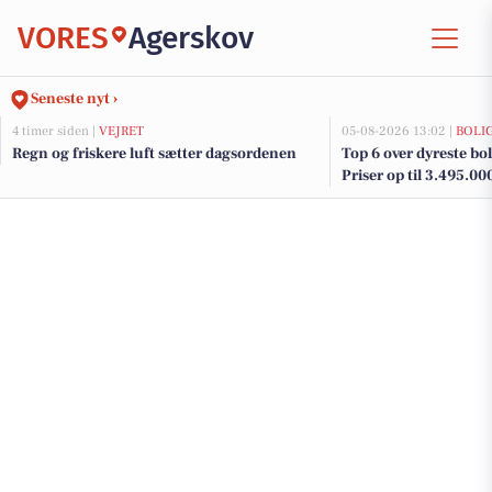
VORES
Agerskov
Seneste nyt ›
4 timer siden |
VEJRET
05-08-2026 13:02 |
BOLI
Regn og friskere luft sætter dagsordenen
Top 6 over dyreste boli
Priser op til 3.495.00