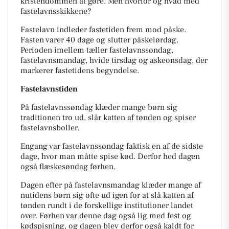
kristendommen at gøre. Men hvorfor og hvad med
fastelavnsskikkene?
Fastelavn indleder fastetiden frem mod påske.
Fasten varer 40 dage og slutter påskelørdag.
Perioden imellem tæller fastelavnssøndag,
fastelavnsmandag, hvide tirsdag og askeonsdag, der
markerer fastetidens begyndelse.
Fastelavnstiden
På fastelavnssøndag klæder mange børn sig
traditionen tro ud, slår katten af tønden og spiser
fastelavnsboller.
Engang var fastelavnssøndag faktisk en af de sidste
dage, hvor man måtte spise kød. Derfor hed dagen
også flæskesøndag førhen.
Dagen efter på fastelavnsmandag klæder mange af
nutidens børn sig ofte ud igen for at slå katten af
tønden rundt i de forskellige institutioner landet
over. Førhen var denne dag også lig med fest og
kødspisning, og dagen blev derfor også kaldt for