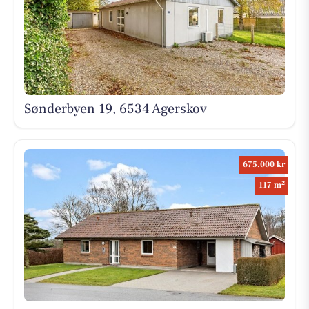
Sønderbyen 19, 6534 Agerskov
675.000 kr
2
117 m