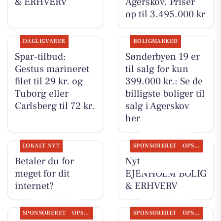
& ERHVERV
Agerskov. Priser
op til 3.495.000 kr
DAGLIGVARER
BOLIGMARKED
Spar-tilbud:
Sønderbyen 19 er
Gestus marineret
til salg for kun
filet til 29 kr. og
399.000 kr.: Se de
Tuborg eller
billigste boliger til
Carlsberg til 72 kr.
salg i Agerskov
her
LOKALT NYT
SPONSORERET
OPSLAGSTAVLEN
Betaler du for
Nyt fra
meget for dit
EJENHOLM BOLIG
internet?
& ERHVERV
SPONSORERET
OPSLAGSTAVLEN
SPONSORERET
OPSLAGSTAVLEN