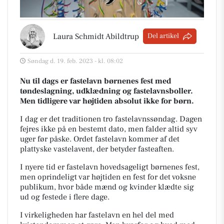
Laura Schmidt Abildtrup
Del artikel
Søndag d. 19. feb. 2023 - kl. 08:02
Nu til dags er fastelavn børnenes fest med
tøndeslagning, udklædning og fastelavnsboller.
Men tidligere var højtiden absolut ikke for børn.
I dag er det traditionen tro fastelavnssøndag. Dagen
fejres ikke på en bestemt dato, men falder altid syv
uger før påske. Ordet fastelavn kommer af det
plattyske
vastelavent
, der betyder fasteaften.
I nyere tid er fastelavn hovedsageligt børnenes fest,
men oprindeligt var højtiden en fest for det voksne
publikum, hvor både mænd og kvinder klædte sig
ud og festede i flere dage.
I virkeligheden har fastelavn en hel del med