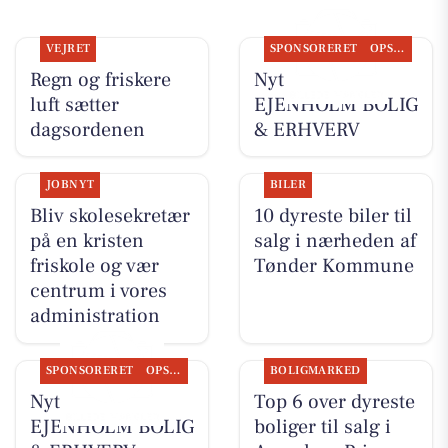
VEJRET
SPONSORERET
OPSLAGSTAVLEN
Regn og friskere
Nyt fra
luft sætter
EJENHOLM BOLIG
dagsordenen
& ERHVERV
JOBNYT
BILER
Bliv skolesekretær
10 dyreste biler til
på en kristen
salg i nærheden af
friskole og vær
Tønder Kommune
centrum i vores
administration
SPONSORERET
OPSLAGSTAVLEN
BOLIGMARKED
Nyt fra
Top 6 over dyreste
EJENHOLM BOLIG
boliger til salg i