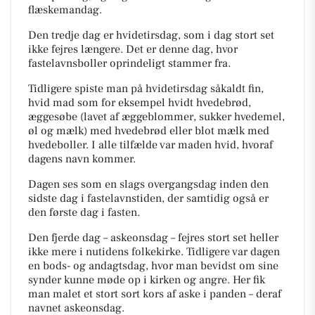
flæskemandag.
Den tredje dag er hvidetirsdag, som i dag stort set
ikke fejres længere. Det er denne dag, hvor
fastelavnsboller oprindeligt stammer fra.
Tidligere spiste man på hvidetirsdag såkaldt fin,
hvid mad som for eksempel hvidt hvedebrød,
æggesøbe (lavet af æggeblommer, sukker hvedemel,
øl og mælk) med hvedebrød eller blot mælk med
hvedeboller. I alle tilfælde var maden hvid, hvoraf
dagens navn kommer.
Dagen ses som en slags overgangsdag inden den
sidste dag i fastelavnstiden, der samtidig også er
den første dag i fasten.
Den fjerde dag – askeonsdag – fejres stort set heller
ikke mere i nutidens folkekirke. Tidligere var dagen
en bods- og andagtsdag, hvor man bevidst om sine
synder kunne møde op i kirken og angre. Her fik
man malet et stort sort kors af aske i panden – deraf
navnet askeonsdag.