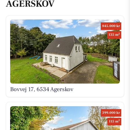
AGERSKOV
845.000 kr
2
135 m
Bovvej 17, 6534 Agerskov
399.000 kr
2
115 m