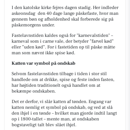
I den katolske kirke fejres dagen stadig. Her indleder
askeonsdag den 40 dage lange påskefaste, hvor man
gennem bøn og afholdenhed skal forberede sig på
påskemorgens under.
Fastelavnstiden kaldes også for "karnevalstiden" –
karneval som i
carne vale,
der betyder ”farvel kød”
eller ”uden kød”. For i fastetiden op til påske måtte
man som nævnt ikke spise kød.
Katten var symbol på ondskab
Selvom fastelavnstiden tilbage i tiden i stor stil
handlede om at drikke, spise og feste inden fasten,
har højtiden traditionelt også handlet om at
bekæmpe ondskaben.
Det er derfor, vi slår katten af tønden. Engang var
katten nemlig et symbol på ondskab, og ved at slå
den ihjel i en tønde – hvilket man gjorde indtil langt
op i 1800-tallet – mente man, at ondskaben
bogstaveligt talt blev slået ihjel.