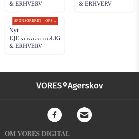
& ERHVERV
& ERHVERV
SPONSORERET
OPSLAGSTAVLEN
Nyt fra
EJENHOLM BOLIG
& ERHVERV
VORES
Agerskov
OM VORES DIGITAL