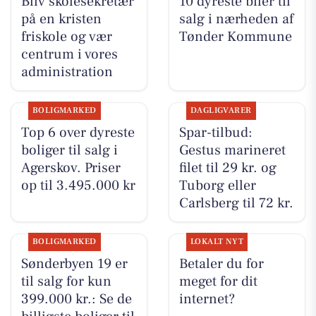
Bliv skolesekretær
10 dyreste biler til
på en kristen
salg i nærheden af
friskole og vær
Tønder Kommune
centrum i vores
administration
BOLIGMARKED
DAGLIGVARER
Top 6 over dyreste
Spar-tilbud:
boliger til salg i
Gestus marineret
Agerskov. Priser
filet til 29 kr. og
op til 3.495.000 kr
Tuborg eller
Carlsberg til 72 kr.
BOLIGMARKED
LOKALT NYT
Sønderbyen 19 er
Betaler du for
til salg for kun
meget for dit
399.000 kr.: Se de
internet?