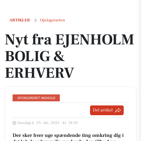
Nyt fra EJENHOLM BOLIG & ERHVERV
ARTIKLER
Opslagstavlen
Nyt fra EJENHOLM
BOLIG &
ERHVERV
Del artikel
Onsdag d. 29. okt. 2025 - kl. 18:03
Der sker hver uge spændende ting omkring dig i