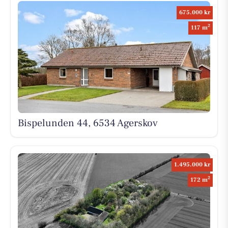
675.000 kr
2
117 m
Bispelunden 44, 6534 Agerskov
1.495.000 kr
2
172 m