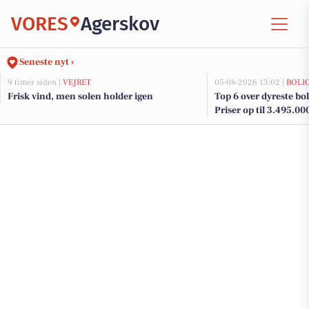
VORES
Agerskov
Seneste nyt ›
9 timer siden |
VEJRET
05-08-2026 13:02 |
BOLI
Frisk vind, men solen holder igen
Top 6 over dyreste boli
Priser op til 3.495.00