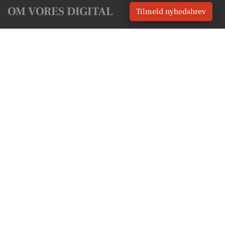
OM VORES DIGITAL
Tilmeld nyhedsbrev
Om os
For annoncører
Vilkår og Privatlivspolitik
Kontakt VORES Digital
Administrer samtykke
GENVEJE
Seneste nyt fra Agerskov
Vores lokale erhverv
Kalenderen for Agerskov
Fakta om Agerskov
Erhvervsartikler