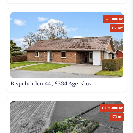
675.000 kr
2
117 m
Bispelunden 44, 6534 Agerskov
1.495.000 kr
2
172 m