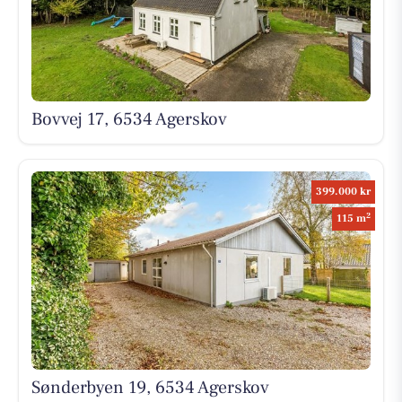
Bovvej 17, 6534 Agerskov
399.000 kr
2
115 m
Sønderbyen 19, 6534 Agerskov