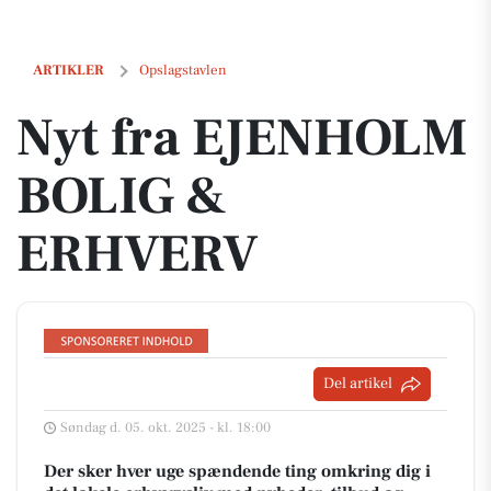
Nyt fra EJENHOLM BOLIG & ERHVERV
ARTIKLER
Opslagstavlen
Nyt fra EJENHOLM
BOLIG &
ERHVERV
Del artikel
Søndag d. 05. okt. 2025 - kl. 18:00
Der sker hver uge spændende ting omkring dig i