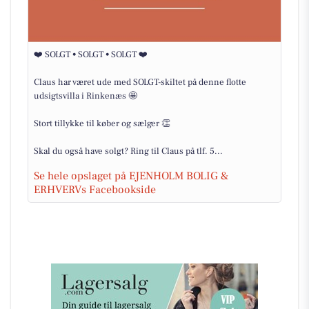
❤️ SOLGT • SOLGT • SOLGT ❤️
Claus har været ude med SOLGT-skiltet på denne flotte
udsigtsvilla i Rinkenæs 🤩
Stort tillykke til køber og sælger 👏
Skal du også have solgt? Ring til Claus på tlf. 5...
Se hele opslaget på EJENHOLM BOLIG &
ERHVERVs Facebookside