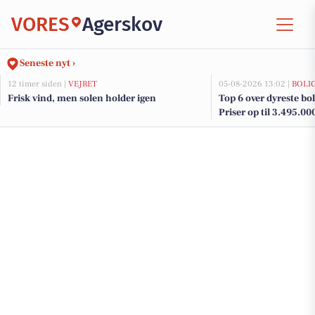
VORES
Agerskov
Seneste nyt ›
12 timer siden |
VEJRET
05-08-2026 13:02 |
BOLI
Frisk vind, men solen holder igen
Top 6 over dyreste boli
Priser op til 3.495.00