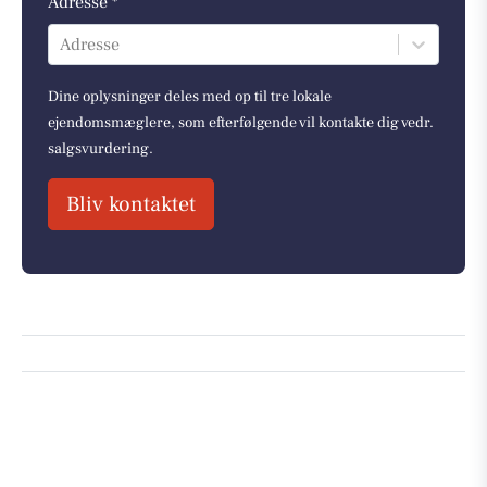
Adresse *
Adresse
Dine oplysninger deles med op til tre lokale
ejendomsmæglere, som efterfølgende vil kontakte dig vedr.
salgsvurdering.
Bliv kontaktet