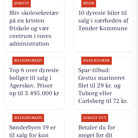
JOBNYT
BILER
Bliv skolesekretær
10 dyreste biler til
på en kristen
salg i nærheden af
friskole og vær
Tønder Kommune
centrum i vores
administration
BOLIGMARKED
DAGLIGVARER
Top 6 over dyreste
Spar-tilbud:
boliger til salg i
Gestus marineret
Agerskov. Priser
filet til 29 kr. og
op til 3.495.000 kr
Tuborg eller
Carlsberg til 72 kr.
BOLIGMARKED
LOKALT NYT
Sønderbyen 19 er
Betaler du for
til salg for kun
meget for dit