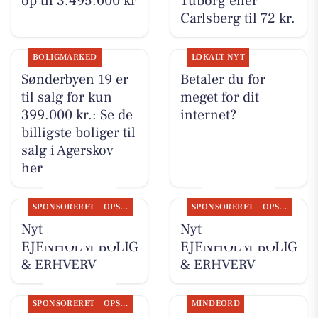
op til 3.495.000 kr
Tuborg eller
Carlsberg til 72 kr.
BOLIGMARKED
LOKALT NYT
Sønderbyen 19 er
Betaler du for
til salg for kun
meget for dit
399.000 kr.: Se de
internet?
billigste boliger til
salg i Agerskov
her
SPONSORERET
OPSLAGSTAVLEN
SPONSORERET
OPSLAGSTAVLEN
Nyt fra
Nyt fra
EJENHOLM BOLIG
EJENHOLM BOLIG
& ERHVERV
& ERHVERV
SPONSORERET
OPSLAGSTAVLEN
MINDEORD