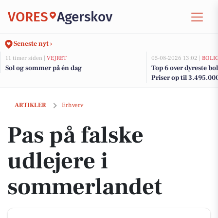
VORES
Agerskov
Seneste nyt ›
11 timer siden |
VEJRET
05-08-2026 13:02 |
BOLI
Sol og sommer på én dag
Top 6 over dyreste boli
Priser op til 3.495.00
Pas på falske udlejere i sommerlandet
ARTIKLER
Erhverv
Pas på falske
udlejere i
sommerlandet