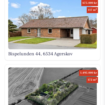
675.000 kr
2
117 m
Bispelunden 44, 6534 Agerskov
1.495.000 kr
2
172 m