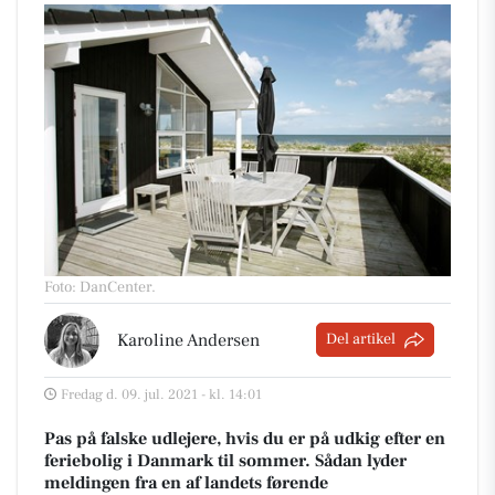
Foto: DanCenter
.
Karoline Andersen
Del artikel
Fredag d. 09. jul. 2021 - kl. 14:01
Pas på falske udlejere, hvis du er på udkig efter en
feriebolig i Danmark til sommer. Sådan lyder
meldingen fra en af landets førende