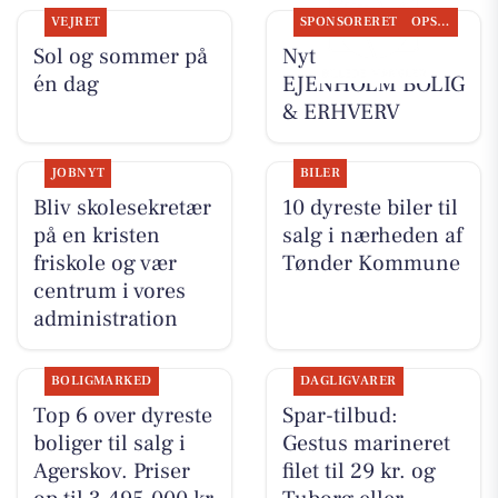
VEJRET
SPONSORERET
OPSLAGSTAVLEN
Sol og sommer på
Nyt fra
én dag
EJENHOLM BOLIG
& ERHVERV
JOBNYT
BILER
Bliv skolesekretær
10 dyreste biler til
på en kristen
salg i nærheden af
friskole og vær
Tønder Kommune
centrum i vores
administration
BOLIGMARKED
DAGLIGVARER
Top 6 over dyreste
Spar-tilbud:
boliger til salg i
Gestus marineret
Agerskov. Priser
filet til 29 kr. og