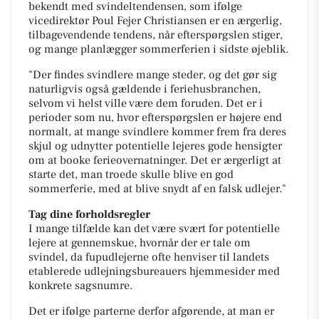
bekendt med svindeltendensen, som ifølge
vicedirektør Poul Fejer Christiansen er en ærgerlig,
tilbagevendende tendens, når efterspørgslen stiger,
og mange planlægger sommerferien i sidste øjeblik.
"Der findes svindlere mange steder, og det gør sig
naturligvis også gældende i feriehusbranchen,
selvom vi helst ville være dem foruden. Det er i
perioder som nu, hvor efterspørgslen er højere end
normalt, at mange svindlere kommer frem fra deres
skjul og udnytter potentielle lejeres gode hensigter
om at booke ferieovernatninger. Det er ærgerligt at
starte det, man troede skulle blive en god
sommerferie, med at blive snydt af en falsk udlejer."
Tag dine forholdsregler
I mange tilfælde kan det være svært for potentielle
lejere at gennemskue, hvornår der er tale om
svindel, da fupudlejerne ofte henviser til landets
etablerede udlejningsbureauers hjemmesider med
konkrete sagsnumre.
Det er ifølge parterne derfor afgørende, at man er