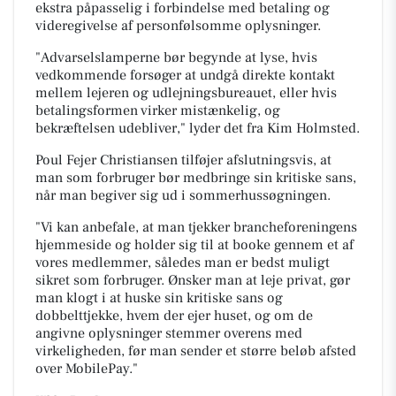
ekstra påpasselig i forbindelse med betaling og
videregivelse af personfølsomme oplysninger.
"Advarselslamperne bør begynde at lyse, hvis
vedkommende forsøger at undgå direkte kontakt
mellem lejeren og udlejningsbureauet, eller hvis
betalingsformen virker mistænkelig, og
bekræftelsen udebliver," lyder det fra Kim Holmsted.
Poul Fejer Christiansen tilføjer afslutningsvis, at
man som forbruger bør medbringe sin kritiske sans,
når man begiver sig ud i sommerhussøgningen.
"Vi kan anbefale, at man tjekker brancheforeningens
hjemmeside og holder sig til at booke gennem et af
vores medlemmer, således man er bedst muligt
sikret som forbruger. Ønsker man at leje privat, gør
man klogt i at huske sin kritiske sans og
dobbelttjekke, hvem der ejer huset, og om de
angivne oplysninger stemmer overens med
virkeligheden, før man sender et større beløb afsted
over MobilePay."