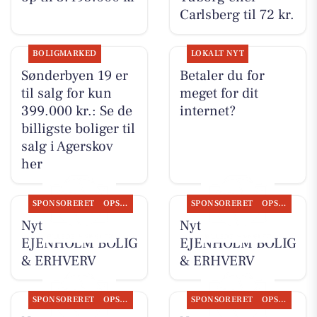
Carlsberg til 72 kr.
BOLIGMARKED
LOKALT NYT
Sønderbyen 19 er
Betaler du for
til salg for kun
meget for dit
399.000 kr.: Se de
internet?
billigste boliger til
salg i Agerskov
her
SPONSORERET
OPSLAGSTAVLEN
SPONSORERET
OPSLAGSTAVLEN
Nyt fra
Nyt fra
EJENHOLM BOLIG
EJENHOLM BOLIG
& ERHVERV
& ERHVERV
SPONSORERET
OPSLAGSTAVLEN
SPONSORERET
OPSLAGSTAVLEN