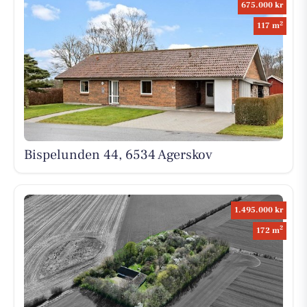
675.000 kr
2
117 m
Bispelunden 44, 6534 Agerskov
1.495.000 kr
2
172 m