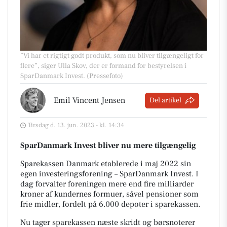
”Vi har et rigtigt godt produkt, som nu bliver tilgængeligt for
flere”, siger Ulla Skov, der er formand for bestyrelsen i
SparDanmark Invest. (Pressefoto)
Emil Vincent Jensen
Del artikel
Tirsdag d. 13. jun. 2023 - kl. 14:34
SparDanmark Invest bliver nu mere tilgængelig
Sparekassen Danmark etablerede i maj 2022 sin
egen investeringsforening – SparDanmark Invest. I
dag forvalter foreningen mere end fire milliarder
kroner af kundernes formuer, såvel pensioner som
frie midler, fordelt på 6.000 depoter i sparekassen.
Nu tager sparekassen næste skridt og børsnoterer