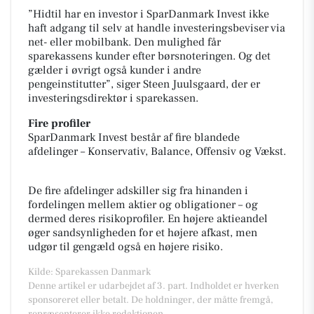
”Hidtil har en investor i SparDanmark Invest ikke
haft adgang til selv at handle investeringsbeviser via
net- eller mobilbank. Den mulighed får
sparekassens kunder efter børsnoteringen. Og det
gælder i øvrigt også kunder i andre
pengeinstitutter”, siger Steen Juulsgaard, der er
investeringsdirektør i sparekassen.
Fire profiler
SparDanmark Invest består af fire blandede
afdelinger – Konservativ, Balance, Offensiv og Vækst.
De fire afdelinger adskiller sig fra hinanden i
fordelingen mellem aktier og obligationer – og
dermed deres risikoprofiler. En højere aktieandel
øger sandsynligheden for et højere afkast, men
udgør til gengæld også en højere risiko.
Kilde: Sparekassen Danmark
Denne artikel er udarbejdet af 3. part. Indholdet er hverken
sponsoreret eller betalt. De holdninger, der måtte fremgå,