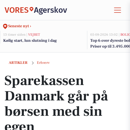
VORES
Agerskov
Seneste nyt ›
13 timer siden |
VEJRET
05-08-2026 13:02 |
BOLI
Kølig start, lun slutning i dag
Top 6 over dyreste boli
Priser op til 3.495.00
Sparekassen Danmark går på børsen med sin egen investeringsforen
ARTIKLER
Erhverv
Sparekassen
Danmark går på
børsen med sin
egen