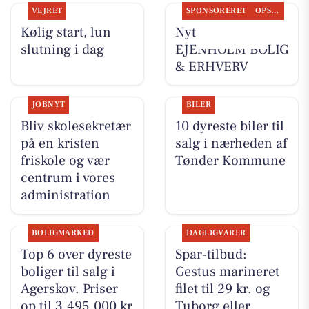
VEJRET
SPONSORERET
OPSLAGSTAVLEN
Kølig start, lun
Nyt fra
slutning i dag
EJENHOLM BOLIG
& ERHVERV
JOBNYT
BILER
Bliv skolesekretær
10 dyreste biler til
på en kristen
salg i nærheden af
friskole og vær
Tønder Kommune
centrum i vores
administration
BOLIGMARKED
DAGLIGVARER
Top 6 over dyreste
Spar-tilbud:
boliger til salg i
Gestus marineret
Agerskov. Priser
filet til 29 kr. og
op til 3.495.000 kr
Tuborg eller