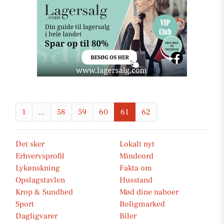
1
...
58
59
60
61
62
Det sker
Lokalt nyt
Erhvervsprofil
Mindeord
Lykønskning
Fakta om
Opslagstavlen
Husstand
Krop & Sundhed
Mød dine naboer
Sport
Boligmarked
Dagligvarer
Biler