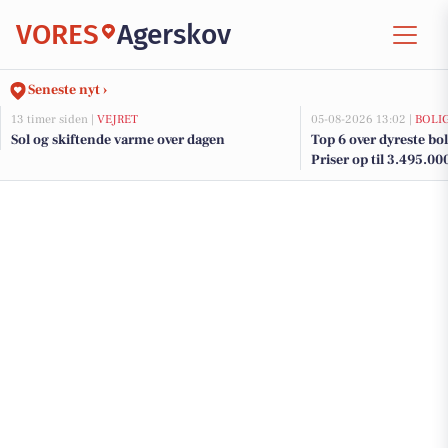
VORES
Agerskov
Seneste nyt ›
13 timer siden |
VEJRET
05-08-2026 13:02 |
BOLI
Sol og skiftende varme over dagen
Top 6 over dyreste boli
Priser op til 3.495.00