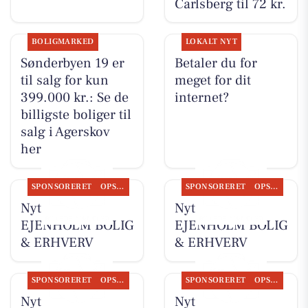
Carlsberg til 72 kr.
BOLIGMARKED
LOKALT NYT
Sønderbyen 19 er
Betaler du for
til salg for kun
meget for dit
399.000 kr.: Se de
internet?
billigste boliger til
salg i Agerskov
her
SPONSORERET
OPSLAGSTAVLEN
SPONSORERET
OPSLAGSTAVLEN
Nyt fra
Nyt fra
EJENHOLM BOLIG
EJENHOLM BOLIG
& ERHVERV
& ERHVERV
SPONSORERET
OPSLAGSTAVLEN
SPONSORERET
OPSLAGSTAVLEN
Nyt fra
Nyt fra