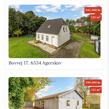
845.000 kr
2
135 m
Bovvej 17, 6534 Agerskov
399.000 kr
2
115 m