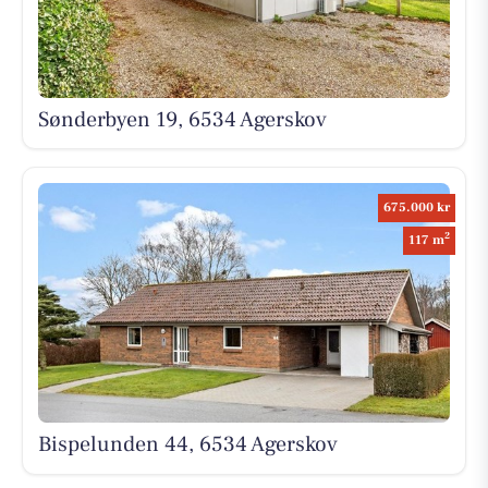
Sønderbyen 19, 6534 Agerskov
675.000 kr
2
117 m
Bispelunden 44, 6534 Agerskov