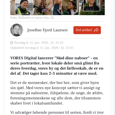
Foto: Billedet er lavet vha. AI
.
Josefine Fjord Laursen
Del artikel
Torsdag d. 11. jun. 2026 - kl. 15:23
Opdateret torsdag d. 11. jun. 2026 - kl. 15:41
VORES Digital lancerer "Mød dine naboer" - en
serie portrætter, hvor lokale deler små glimt fra
deres hverdag, vores by og det fællesskab, de er en
del af. Det tager kun 2-3 minutter at være med.
Det er de mennesker, der bor her, som giver byen
sin sjæl.
Med vores nye koncept sætter vi ansigt og
stemme på naboerne, ildsjælene, de unge, de ældre,
foreningsmenneskene og alle dem, der tilsammen
skaber livet i lokalsamfundet.
Vi udvælger løbende personer til serien, fordi vi tror