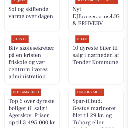
VEJRET
SPONSORERET
OPSLAGSTAVLEN
Sol og skiftende
Nyt fra
varme over dagen
EJENHOLM BOLIG
& ERHVERV
JOBNYT
BILER
Bliv skolesekretær
10 dyreste biler til
på en kristen
salg i nærheden af
friskole og vær
Tønder Kommune
centrum i vores
administration
BOLIGMARKED
DAGLIGVARER
Top 6 over dyreste
Spar-tilbud:
boliger til salg i
Gestus marineret
Agerskov. Priser
filet til 29 kr. og
op til 3.495.000 kr
Tuborg eller