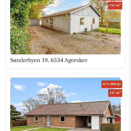
2
115 m
Sønderbyen 19, 6534 Agerskov
675.000 kr
2
117 m