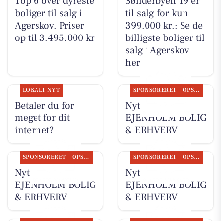
Top 6 over dyreste
Sønderbyen 19 er
boliger til salg i
til salg for kun
Agerskov. Priser
399.000 kr.: Se de
op til 3.495.000 kr
billigste boliger til
salg i Agerskov
her
LOKALT NYT
SPONSORERET
OPSLAGSTAVLEN
Betaler du for
Nyt fra
meget for dit
EJENHOLM BOLIG
internet?
& ERHVERV
SPONSORERET
OPSLAGSTAVLEN
SPONSORERET
OPSLAGSTAVLEN
Nyt fra
Nyt fra
EJENHOLM BOLIG
EJENHOLM BOLIG
& ERHVERV
& ERHVERV