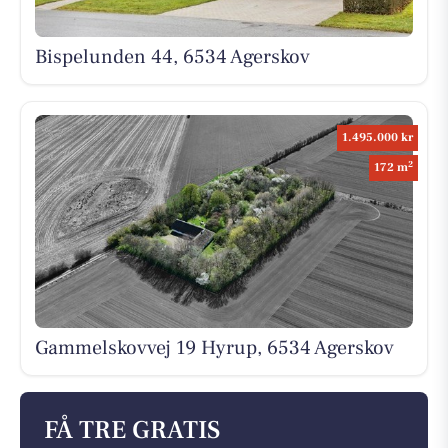
Bispelunden 44, 6534 Agerskov
1.495.000 kr
2
172 m
Gammelskovvej 19 Hyrup, 6534 Agerskov
FÅ TRE GRATIS