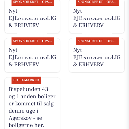
SPONSORERET
OPSLAGSTAVLEN
SPONSORERET
OPSLAGSTAVLEN
Nyt fra
Nyt fra
EJENHOLM BOLIG
EJENHOLM BOLIG
& ERHVERV
& ERHVERV
SPONSORERET
OPSLAGSTAVLEN
SPONSORERET
OPSLAGSTAVLEN
Nyt fra
Nyt fra
EJENHOLM BOLIG
EJENHOLM BOLIG
& ERHVERV
& ERHVERV
BOLIGMARKED
Bispelunden 43
og 1 anden boliger
er kommet til salg
denne uge i
Agerskov - se
boligerne her.