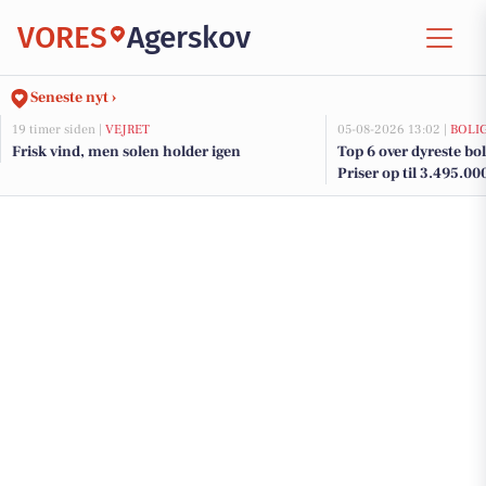
VORES
Agerskov
Seneste nyt ›
19 timer siden |
VEJRET
05-08-2026 13:02 |
BOLI
Frisk vind, men solen holder igen
Top 6 over dyreste boli
Priser op til 3.495.00