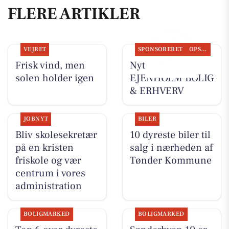
FLERE ARTIKLER
VEJRET
SPONSORERET
OPSLAGSTAVLEN
Frisk vind, men
Nyt fra
solen holder igen
EJENHOLM BOLIG
& ERHVERV
JOBNYT
BILER
Bliv skolesekretær
10 dyreste biler til
på en kristen
salg i nærheden af
friskole og vær
Tønder Kommune
centrum i vores
administration
BOLIGMARKED
BOLIGMARKED